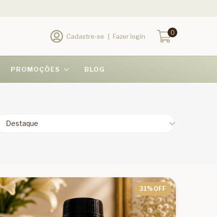
0
Cadastre-se
|
Fazer login
PROMOÇÕES
BLOG
31
% OFF