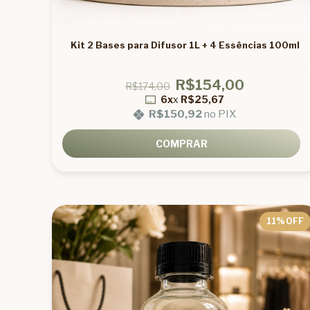
Kit 2 Bases para Difusor 1L + 4 Essências 100ml
R$154,00
R$174,00
6x
x
R$25,67
R$150,92
no PIX
COMPRAR
11
% OFF