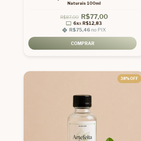
Naturais 100ml
R$77,00
R$87,00
6x
x
R$12,83
R$75,46
no PIX
COMPRAR
38
% OFF