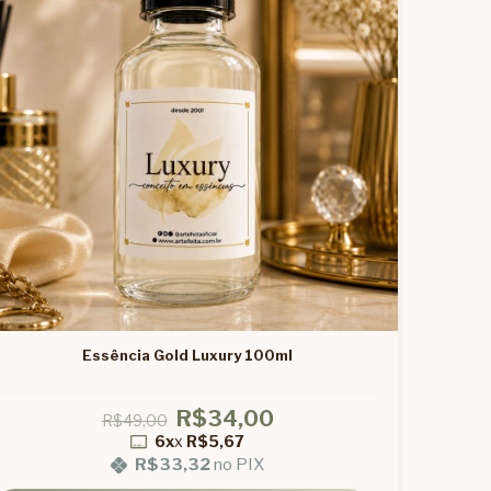
Essência Gold Luxury 100ml
R$34,00
R$49,00
6x
x
R$5,67
R$33,32
no PIX