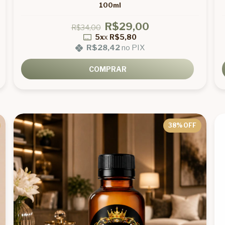
100ml
R$29,00
R$34,00
5x
x
R$5,80
R$28,42
no PIX
COMPRAR
38
% OFF