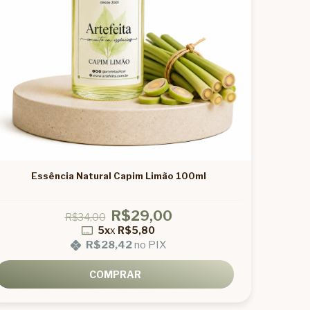
Essência Natural Capim Limão 100ml
R$29,00
R$34,00
5x
x
R$5,80
R$28,42
no PIX
COMPRAR