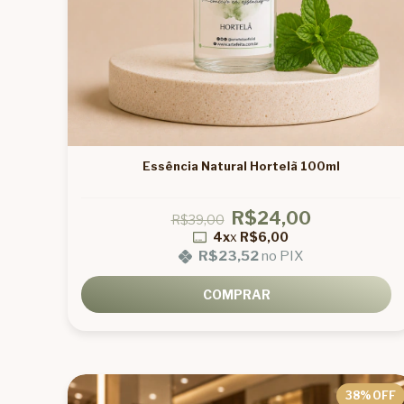
Essência Natural Hortelã 100ml
R$24,00
R$39,00
4x
x
R$6,00
R$23,52
no PIX
COMPRAR
38
% OFF