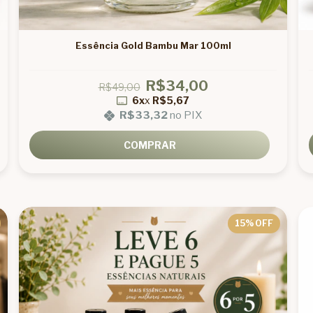
Essência Gold Bambu Mar 100ml
R$34,00
R$49,00
6x
x
R$5,67
R$33,32
no PIX
COMPRAR
15
% OFF