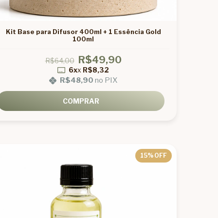
Kit Base para Difusor 400ml + 1 Essência Gold
100ml
R$49,90
R$64,00
6x
x
R$8,32
R$48,90
no PIX
COMPRAR
15
% OFF