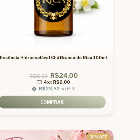
Essência Hidrossolúvel Chá Branco de Rica 100ml
R$24,00
R$39,00
4x
x
R$6,00
R$23,52
no PIX
COMPRAR
50
% OFF