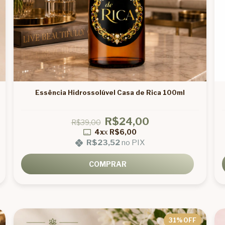
Essência Hidrossolúvel Casa de Rica 100ml
R$24,00
R$39,00
4x
x
R$6,00
R$23,52
no PIX
COMPRAR
31
% OFF