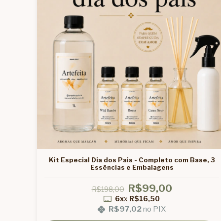
Kit Especial Dia dos Pais - Completo com Base, 3
Essências e Embalagens
R$99,00
R$198,00
6x
x
R$16,50
R$97,02
no PIX