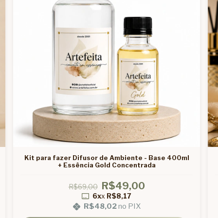
Kit para fazer Difusor de Ambiente - Base 400ml
+ Essência Gold Concentrada
R$49,00
R$69,00
6x
x
R$8,17
R$48,02
no PIX