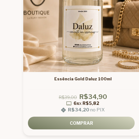
Essência Gold Daluz 100ml
R$34,90
R$39,00
6x
x
R$5,82
R$34,20
no PIX
COMPRAR