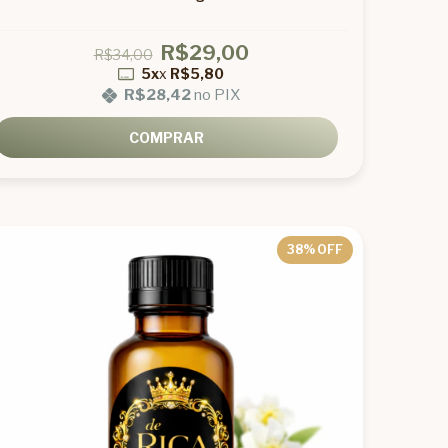
R$29,00
R$34,00
5x
x
R$5,80
R$28,42
no PIX
COMPRAR
38
% OFF